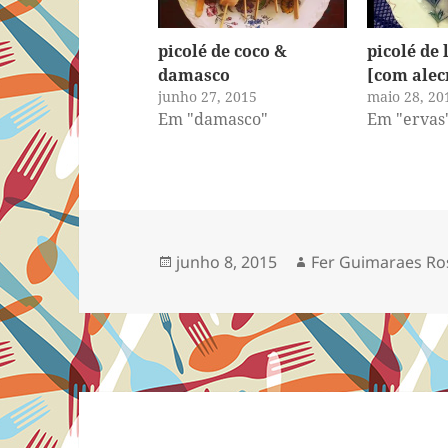
picolé de coco &
picolé de
damasco
[com alec
junho 27, 2015
maio 28, 20
Em "damasco"
Em "ervas
Publicado
Autor
junho 8, 2015
Fer Guimaraes Ro
em