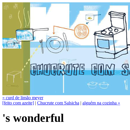
« curd de limão meyer
[feito com azeite]
|
Chucrute com Salsicha
|
alguém na cozinha »
's wonderful