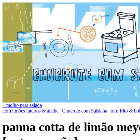
« molho para salada
com limões inteiros & aliche
|
Chucrute com Salsicha
|
tofu frito & b
panna cotta de limão mey