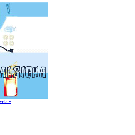
velã »