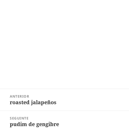
Navegação
ANTERIOR
de
roasted jalapeños
Post
Post
anterior:
SEGUINTE
pudim de gengibre
Próximo