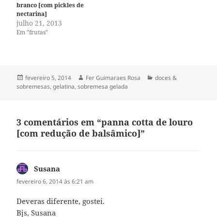
branco [com pickles de
nectarina]
julho 21, 2013
Em "frutas"
Publicado
Autor
Categorias
fevereiro 5, 2014
Fer Guimaraes Rosa
doces &
em
sobremesas
,
gelatina
,
sobremesa gelada
3 comentários em “panna cotta de louro
[com redução de balsâmico]”
Susana
disse:
fevereiro 6, 2014 às 6:21 am
Deveras diferente, gostei.
Bjs, Susana