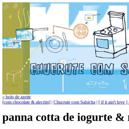
« bolo de azeite
[com chocolate & alecrim]
|
Chucrute com Salsicha
|
[ if it ain't love ]
panna cotta de iogurte &