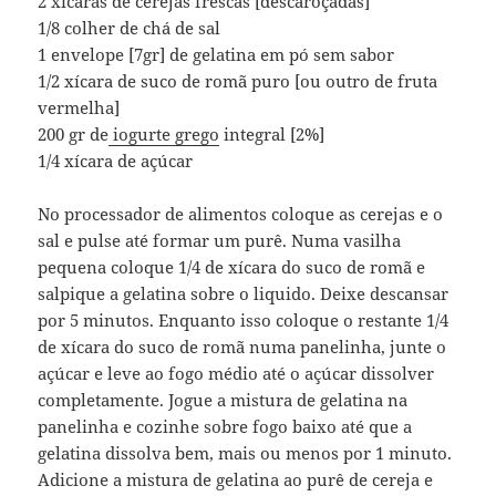
2 xícaras de cerejas frescas [descaroçadas]
1/8 colher de chá de sal
1 envelope [7gr] de gelatina em pó sem sabor
1/2 xícara de suco de romã puro [ou outro de fruta
vermelha]
200 gr de
iogurte grego
integral [2%]
1/4 xícara de açúcar
No processador de alimentos coloque as cerejas e o
sal e pulse até formar um purê. Numa vasilha
pequena coloque 1/4 de xícara do suco de romã e
salpique a gelatina sobre o liquido. Deixe descansar
por 5 minutos. Enquanto isso coloque o restante 1/4
de xícara do suco de romã numa panelinha, junte o
açúcar e leve ao fogo médio até o açúcar dissolver
completamente. Jogue a mistura de gelatina na
panelinha e cozinhe sobre fogo baixo até que a
gelatina dissolva bem, mais ou menos por 1 minuto.
Adicione a mistura de gelatina ao purê de cereja e