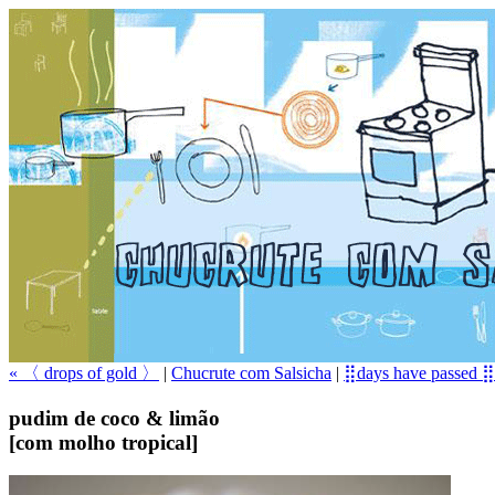
« 〈 drops of gold 〉
|
Chucrute com Salsicha
|
⣿days have passed ⣿
pudim de coco & limão
[com molho tropical]