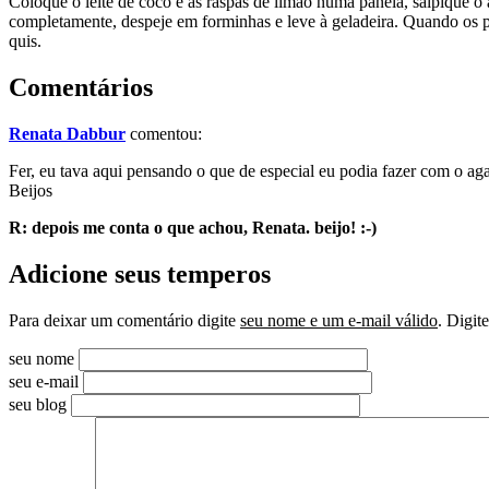
Coloque o leite de coco e as raspas de limão numa panela, salpique o 
completamente, despeje em forminhas e leve à geladeira. Quando os pu
quis.
Comentários
Renata Dabbur
comentou:
Fer, eu tava aqui pensando o que de especial eu podia fazer com o ag
Beijos
R: depois me conta o que achou, Renata. beijo! :-)
Adicione seus temperos
Para deixar um comentário digite
seu nome e um e-mail válido
. Digit
seu nome
seu e-mail
seu blog