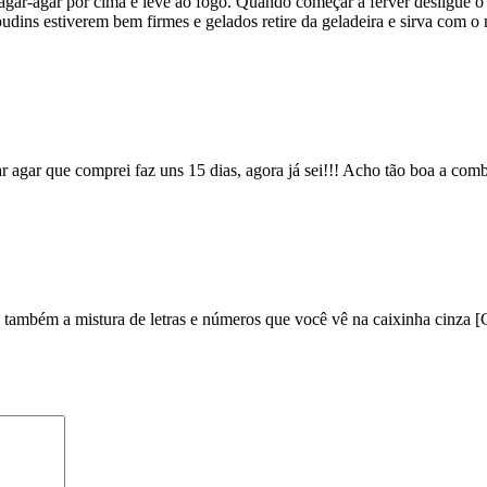
agar-agar por cima e leve ao fogo. Quando começar a ferver desligue o f
dins estiverem bem firmes e gelados retire da geladeira e sirva com o 
ar agar que comprei faz uns 15 dias, agora já sei!!! Acho tão boa a co
e também a mistura de letras e números que você vê na caixinha cinza [