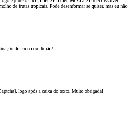
ogo e junte o suco, o leite e o mel. Mexa até o mel dissolver
molho de frutas tropicais. Pode desenformar se quiser, mas eu não
mbinação de coco com limão!
Captcha], logo após a caixa do texto. Muito obrigada!