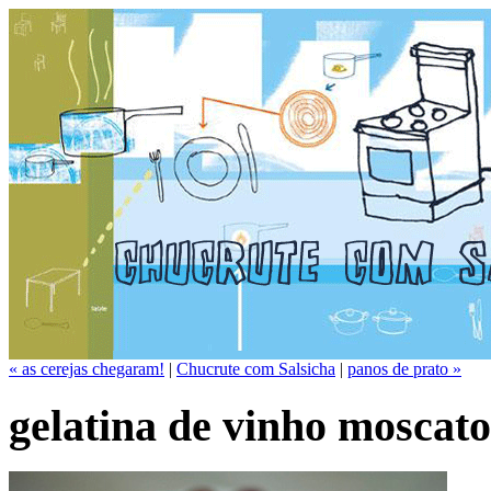
« as cerejas chegaram!
|
Chucrute com Salsicha
|
panos de prato »
gelatina de vinho moscato