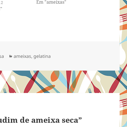
Em "ameixas"
12
"
Categorias
sa
ameixas
,
gelatina
udim de ameixa seca”