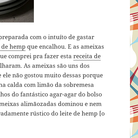
preparada com o intuíto de gastar
e de hemp
que encalhou. E as ameixas
que comprei pra fazer esta
receita de
haram. As ameixas são uns dos
ue ele não gostou muito dessas porque
ma calda com limão da sobremesa
hos do fantástico agar-agar do bolso
s ameixas alimãozadas dominou e nem
radamente rústico do leite de hemp [o