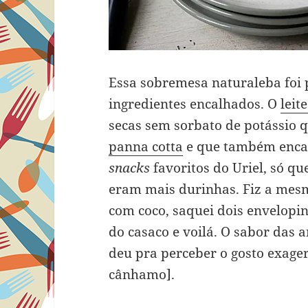
Essa sobremesa naturaleba foi 
ingredientes encalhados. O
leit
secas sem sorbato de potássio 
panna cotta
e que também encal
snacks
favoritos do Uriel, só q
eram mais durinhas. Fiz a mes
com coco, saquei dois envelopin
do casaco e voilá. O sabor da
deu pra perceber o gosto exage
cânhamo].