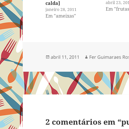
abril 23, 20
calda]
Em "frutas
janeiro 28, 2011
Em "ameixas"
Publicado
Autor
abril 11, 2011
Fer Guimaraes Ro
em
2 comentários em “p