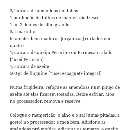
3/4 xícara de amêndoas em fatias
1 punhadão de folhas de manjericão fresco
1 ou 2 dentes de alho grande
Sal marinho
6 tomates bem maduros [orgânicos] cortados em
quatro
1/2 xícara de queijo Pecorino ou Parmesão ralado
[*usei Pecorino]
1/3 xícara de azeite
500 gr de linguine [*usei espaguete integral]
Numa frigideira, refogue as amêndoas num pingo de
azeite até elas ficarem tostadas. Deixe esfriar. Moa
no processador, remova e reserve.
Coloque o manjericão, o alho e o sal [umas pitadas, a
gosto] no processador e moa bem. Adicione as
amêndoas pré-moídas, adicione os tomates, o queijo