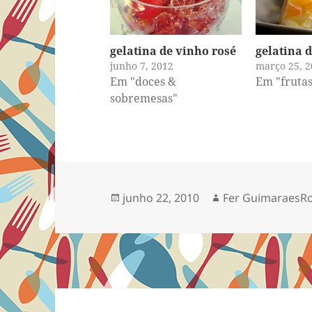
gelatina de vinho rosé
gelatina d
junho 7, 2012
março 25, 2
Em "doces &
Em "frutas
sobremesas"
Publicado
Autor
junho 22, 2010
Fer GuimaraesR
em