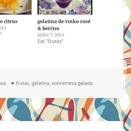
e citrus
gelatina de vinho rosé
011
& berries
"
junho 7, 2013
Em "frutas"
Categorias
osa
frutas
,
gelatina
,
sobremesa gelada