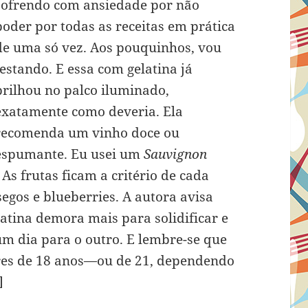
sofrendo com ansiedade por não
poder por todas as receitas em prática
de uma só vez. Aos pouquinhos, vou
testando. E essa com gelatina já
brilhou no palco iluminado,
exatamente como deveria. Ela
recomenda um vinho doce ou
espumante. Eu usei um
Sauvignon
 As frutas ficam a critério de cada
segos e blueberries. A autora avisa
latina demora mais para solidificar e
um dia para o outro. E lembre-se que
res de 18 anos—ou de 21, dependendo
]