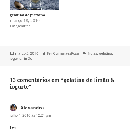
gelatina de pistacho
março 18, 2010
Em "gelatina"
Publicado
Autor
Categorias
março 5, 2010
Fer GuimaraesRosa
frutas
,
gelatina
,
em
iogurte
,
limão
13 comentários em “gelatina de limão &
iogurte”
Alexandra
disse:
julho 4, 2010 às 12:21 pm
Fer,