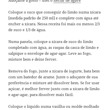
Adoçante a gosto – usei o
nectar de agave
Coloque o suco que conseguir do limão numa xícara
[medida padrão de 250 ml] e complete com água até
encher a xícara. Nessa receita foi mais ou menos 2/3
de suco e 1/3 de água.
Numa panela, coloque a xícara de suco do limão
completado com água, as raspas da casca de limão e
salpique o envelope de agar-agar. Leve ao fogo,
misture bem e deixe ferver.
Remova do fogo, junte a xícara de iogurte, bata bem
com um batedor de arame. Junte o adoçante de sua
preferência e misture até dissolver bem. Se for usar
açúcar, é melhor ferver junto com a xícara de limão
e agar-agar, para dissolver mais fácil.
Coloque o líquido numa vasilha ou molde molhado