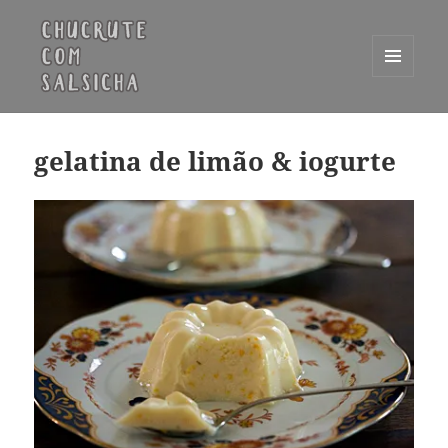
MENU
E
Chucrute com Salsicha
WIDGETS
gelatina de limão & iogurte