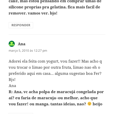
cake, mas estou pensando em comprar umas de
silicone proprias pra gelatina. fica mais facil de
remover. vamos ver. bjo!
RESPONDER
Ana
disse:
março 5, 2010 às 12:27 pm
Adorei ela feita com yogurt, vou fazer!! Mas acho q
vou trocar o limao por outra fruta, limao nao eh o
preferido aqui em casa… alguma sugestao boa Fer?
Bjs!
Ana
R: Ana, vc acha polpa de maracujá congelada por
ai? eu faria de maracuja–ou melhor, acho que
vou fazer! ou manga. tantas ideias, nao?
beijo