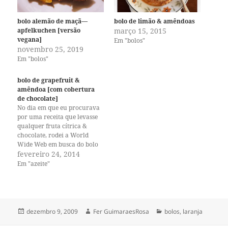
bolo alemão de maçã—
bolo de limão & amêndoas
apfelkuchen [versão
março 15, 2015
vegana]
Em "bolos"
novembro 25, 2019
Em "bolos"
bolo de grapefruit &
amêndoa [com cobertura
de chocolate]
No dia em que eu procurava
por uma receita que levasse
qualquer fruta cítrica &
chocolate, rodei a World
Wide Web em busca do bolo
perfeito para aquele
fevereiro 24, 2014
momento e não preciso dizer
Em "azeite"
que encontrei. Essa receita
vegana fez um bolo
incrivelmente saboroso, um
daqueles para uma
comemoração especial. A…
Publicado
Autor
Categorias
dezembro 9, 2009
Fer GuimaraesRosa
bolos
,
laranja
em