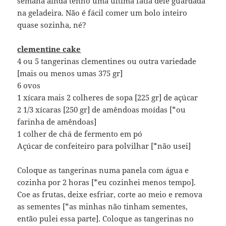
semana ainda tenho uma última fatia dele guardada
na geladeira. Não é fácil comer um bolo inteiro
quase sozinha, né?
clementine cake
4 ou 5 tangerinas clementines ou outra variedade
[mais ou menos umas 375 gr]
6 ovos
1 xícara mais 2 colheres de sopa [225 gr] de açúcar
2 1/3 xícaras [250 gr] de amêndoas moídas [*ou
farinha de amêndoas]
1 colher de chá de fermento em pó
Açúcar de confeiteiro para polvilhar [*não usei]
Coloque as tangerinas numa panela com água e
cozinha por 2 horas [*eu cozinhei menos tempo].
Coe as frutas, deixe esfriar, corte ao meio e remova
as sementes [*as minhas não tinham sementes,
então pulei essa parte]. Coloque as tangerinas no