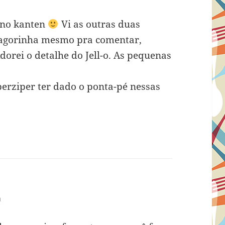
e no kanten
Vi as outras duas
o agorinha mesmo pra comentar,
dorei o detalhe do Jell-o. As pequenas
perziper ter dado o ponta-pé nessas
m