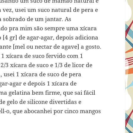
 usando um suco de mamão natural e
ta vez, usei um suco natural de pera e
a sobrado de um jantar. As
ndo pra mim são sempre uma xícara
 [4 gr] de agar-agar, depois adiciona
nte [mel ou nectar de agave] a gosto.
 xícara de suco fervido com 1
/3 xícara de suco e 1/3 de licor de
, usei 1 xícara de suco de pera
ar-agar e depois 1 xícara de
a gelatina bem firme, que sai fácil
e gelo de silicone divertidas e
ell-o, que abocanhei por cinco mangos