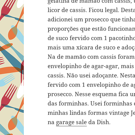
gelatina de mamão com cassis,
licor de cassis. Ficou legal. Des
adicionei um prosecco que tinh
proporções que estão funciona
de suco fervido com 1 pacotinho
mais uma xícara de suco e adoça
Na de mamão com cassis foram 1
envelopinho de agar-agar, mais 2
cassis. Não usei adoçante. Nesta
fervido com 1 envelopinho de ag
prosecco. Nesse esquema fica um
das forminhas. Usei forminhas d
minhas lindas formas vintage J
na
garage sale
da Dish.