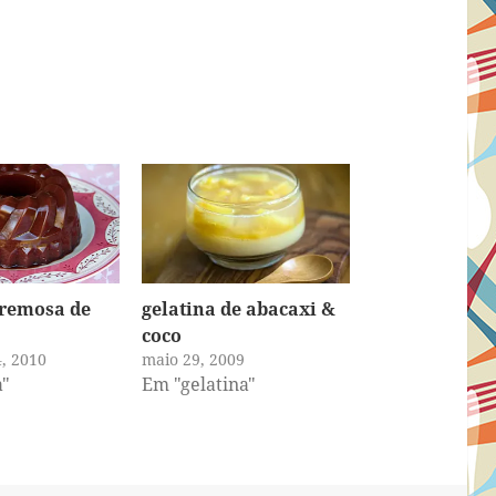
cremosa de
gelatina de abacaxi &
coco
4, 2010
maio 29, 2009
a"
Em "gelatina"