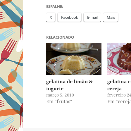
ESPALHE:
X
Facebook
E-mail
Mais
RELACIONADO
gelatina de limão &
gelatina 
iogurte
cereja
março 5, 2010
fevereiro 2
Em "frutas"
Em "cerej