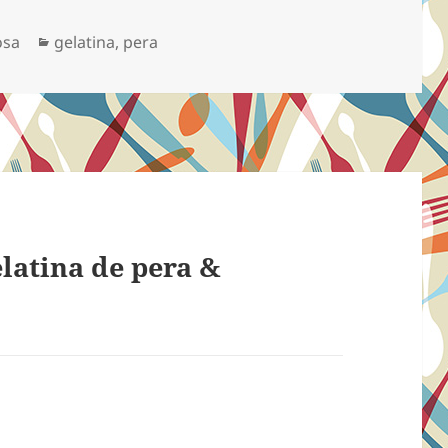
Categorias
osa
gelatina
,
pera
latina de pera &