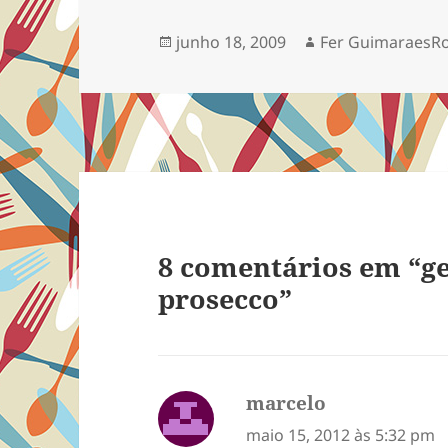
Publicado
Autor
junho 18, 2009
Fer GuimaraesR
em
8 comentários em “ge
prosecco”
marcelo
disse:
maio 15, 2012 às 5:32 pm