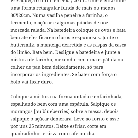
Pré-aqueça o forno em 400º/ 205ºC. Unte e enfarinhe
uma forma retangular funda de mais ou menos
30X20cm. Numa vasilha peneire a farinha, o
fermento, o açúcar e algumas pitadas de noz
moscada ralada. Na batedeira coloque os ovos e bata
bem até eles ficarem claros e espumosos. Junte o
buttermilk, a manteiga derretida e as raspas da casca
do limão. Bata bem. Desligue a batedeira e junte a
mistura de farinha, mexendo com uma espátula ou
colher de pau bem delicadamente, só para
incorporar os ingredientes. Se bater com força o
bolo vai ficar duro.
Coloque a mistura na forma untada e enfarinhada,
espalhando bem com uma espátula. Salpique os
morangos [ou blueberries] sobre a massa, depois
salpique o açúcar demerara. Leve ao forno e asse
por uns 25 minutos. Deixe esfriar, corte em
quadradinhos e sirva com café ou chá.