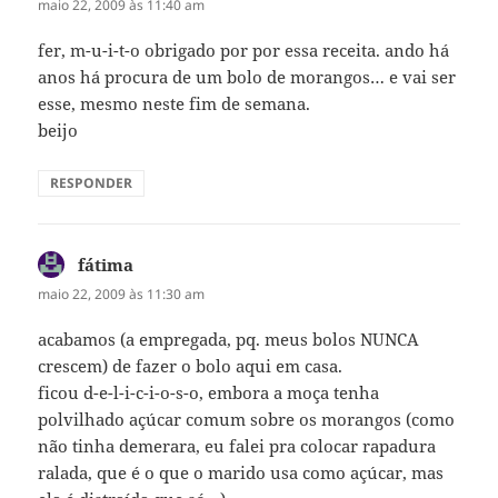
maio 22, 2009 às 11:40 am
fer, m-u-i-t-o obrigado por por essa receita. ando há
anos há procura de um bolo de morangos… e vai ser
esse, mesmo neste fim de semana.
beijo
RESPONDER
fátima
disse:
maio 22, 2009 às 11:30 am
acabamos (a empregada, pq. meus bolos NUNCA
crescem) de fazer o bolo aqui em casa.
ficou d-e-l-i-c-i-o-s-o, embora a moça tenha
polvilhado açúcar comum sobre os morangos (como
não tinha demerara, eu falei pra colocar rapadura
ralada, que é o que o marido usa como açúcar, mas