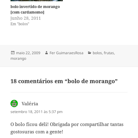
bolo invertido de morango
[com cardamomo]
junho 28, 2011
Em "bolos"
Publicado
Autor
Categorias
maio 22, 2009
Fer GuimaraesRosa
bolos
,
frutas
,
em
morango
18 comentários em “bolo de morango”
Valéria
disse:
setembro 18, 2011 às 5:37 pm
O bolo ficou déli! Obrigada por compartilhar tantas
gostosuras com a gente!