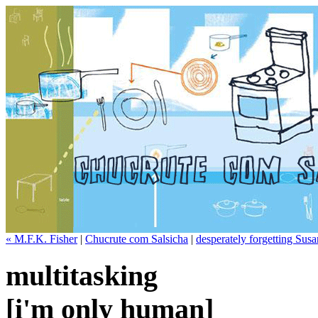
« M.F.K. Fisher
|
Chucrute com Salsicha
|
desperately forgetting Susa
multitasking
[i'm only human]