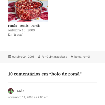
romãs – romãs – romãs
outubro 15, 2009
Em "frutas"
Publicado
Autor
Categorias
outubro 24, 2008
Fer GuimaraesRosa
bolos
,
romã
em
10 comentários em “bolo de romã”
Aida
disse:
novembro 14, 2008 às 7:05 am