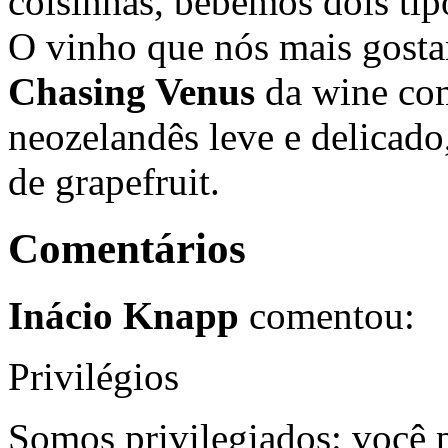
coisinhas, bebemos dois tip
O vinho que nós mais gost
Chasing Venus
da wine c
neozelandês leve e delicad
de grapefruit.
Comentários
Inácio Knapp
comentou:
Privilégios
Somos privilegiados: você po