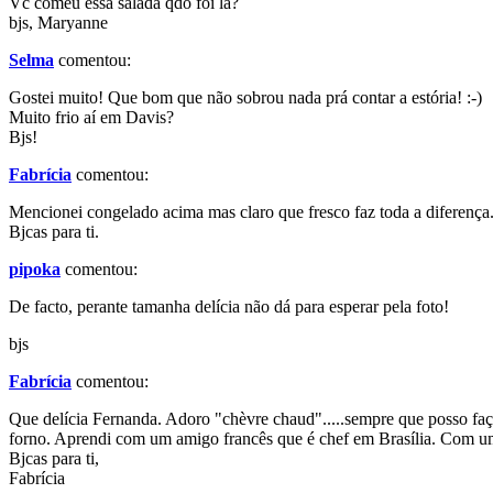
Vc comeu essa salada qdo foi la?
bjs, Maryanne
Selma
comentou:
Gostei muito! Que bom que não sobrou nada prá contar a estória! :-)
Muito frio aí em Davis?
Bjs!
Fabrícia
comentou:
Mencionei congelado acima mas claro que fresco faz toda a diferença....
Bjcas para ti.
pipoka
comentou:
De facto, perante tamanha delícia não dá para esperar pela foto!
bjs
Fabrícia
comentou:
Que delícia Fernanda. Adoro "chèvre chaud".....sempre que posso faç
forno. Aprendi com um amigo francês que é chef em Brasília. Com uma 
Bjcas para ti,
Fabrícia