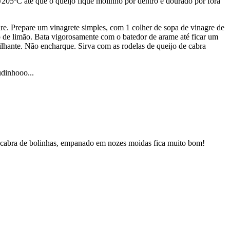
205ºC até que o queijo fique molinho por dentro e dourado por fora
e. Prepare um vinagrete simples, com 1 colher de sopa de vinagre de
co de limão. Bata vigorosamente com o batedor de arame até ficar um
rilhante. Não encharque. Sirva com as rodelas de queijo de cabra
udinhooo...
de cabra de bolinhas, empanado em nozes moidas fica muito bom!