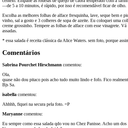
centeio. Empane as rodelas de queijo de cabra temperado com a farin
—de 5 a 10 minutos, é rápido, por isso é recomendável ficar de olho.
Escolha as melhores folhas de alface fresquinha, lave, seque bem e 
vinho, sal a gosto e 3 colheres de sopa de azeite. Eu coloquei uma co
creme grossinho. Tempere as folhas de alface com esse vinagrete. Vá c
assadas.
* essa salada é receita clássica da Alice Waters. sem foto, porque as
Comentários
Sabrina Pourchet Hirschmann
comentou:
Ola,
quase não dou pitaco pois acho tudo muito lindo e fofo. Fico realme
Bjs Sa.
isabella
comentou:
Ahhhh, fiquei na secura pela foto. =P
Maryanne
comentou:
Eu sempre como essa salada qdo vou no Chez Panisse. Acho um dos me