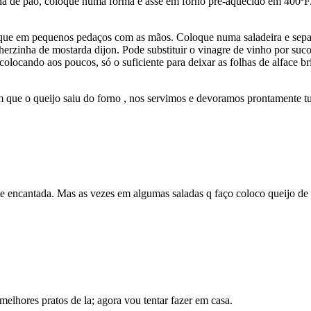
ha de pão, coloque numa forma e asse em forno pré-aquecido em 400ºF/
pique em pequenos pedaços com as mãos. Coloque numa saladeira e separ
lherzinha de mostarda dijon. Pode substituir o vinagre de vinho por su
olocando aos poucos, só o suficiente para deixar as folhas de alface b
sim que o queijo saiu do forno , nos servimos e devoramos prontamente t
nte encantada. Mas as vezes em algumas saladas q faço coloco queijo 
lhores pratos de la; agora vou tentar fazer em casa.