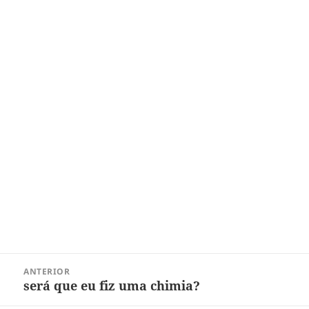
Navegação
ANTERIOR
de
será que eu fiz uma chimia?
Post
Post
anterior: