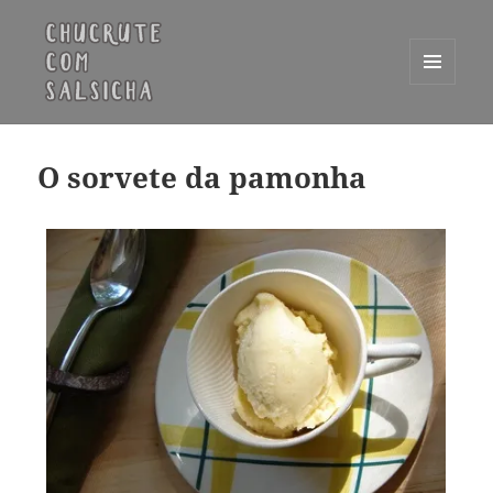
MENU
E
Chucrute com Salsicha
WIDGETS
O sorvete da pamonha