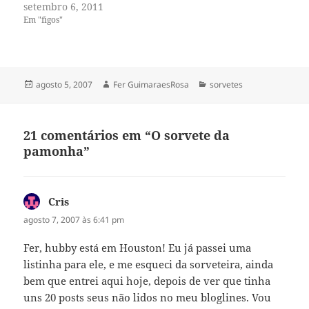
setembro 6, 2011
Em "figos"
Publicado
Autor
Categorias
agosto 5, 2007
Fer GuimaraesRosa
sorvetes
em
21 comentários em “O sorvete da
pamonha”
Cris
disse:
agosto 7, 2007 às 6:41 pm
Fer, hubby está em Houston! Eu já passei uma
listinha para ele, e me esqueci da sorveteira, ainda
bem que entrei aqui hoje, depois de ver que tinha
uns 20 posts seus não lidos no meu bloglines. Vou