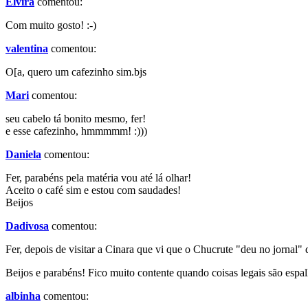
Elvira
comentou:
Com muito gosto! :-)
valentina
comentou:
O[a, quero um cafezinho sim.bjs
Mari
comentou:
seu cabelo tá bonito mesmo, fer!
e esse cafezinho, hmmmmm! :)))
Daniela
comentou:
Fer, parabéns pela matéria vou até lá olhar!
Aceito o café sim e estou com saudades!
Beijos
Dadivosa
comentou:
Fer, depois de visitar a Cinara que vi que o Chucrute "deu no jornal" 
Beijos e parabéns! Fico muito contente quando coisas legais são espal
albinha
comentou: