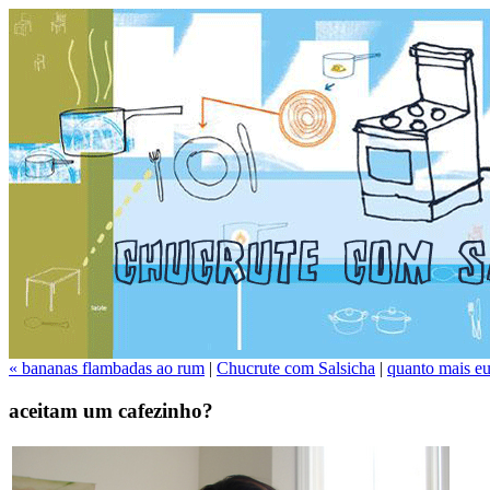
« bananas flambadas ao rum
|
Chucrute com Salsicha
|
quanto mais eu
aceitam um cafezinho?