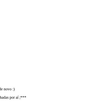
de novo :)
hadas por aí ;***