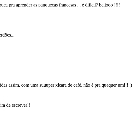
uca pra aprender as panquecas francesas ... é difícil? beijooo !!!!
rdões....
das assim, com uma suuuper xícara de café, não é pra quaquer um!!! ;)
ira de escrever!!