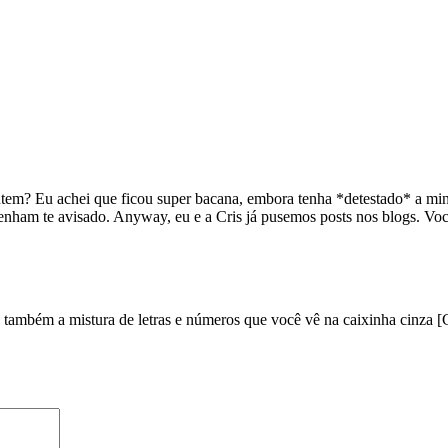
ntem? Eu achei que ficou super bacana, embora tenha *detestado* a min
tenham te avisado. Anyway, eu e a Cris já pusemos posts nos blogs. Voc
e também a mistura de letras e números que você vê na caixinha cinza [