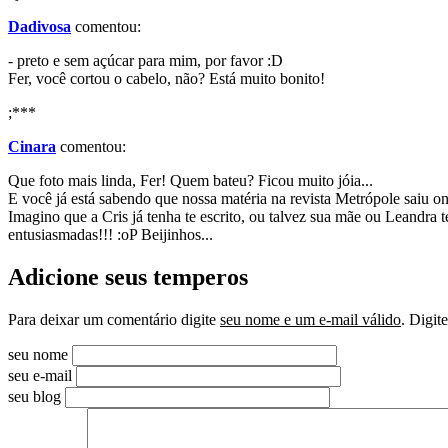
Dadivosa
comentou:
- preto e sem açúcar para mim, por favor :D
Fer, você cortou o cabelo, não? Está muito bonito!
;***
Cinara
comentou:
Que foto mais linda, Fer! Quem bateu? Ficou muito jóia...
E você já está sabendo que nossa matéria na revista Metrópole saiu o
Imagino que a Cris já tenha te escrito, ou talvez sua mãe ou Leandra 
entusiasmadas!!! :oP Beijinhos...
Adicione seus temperos
Para deixar um comentário digite
seu nome e um e-mail válido
. Digit
seu nome
seu e-mail
seu blog