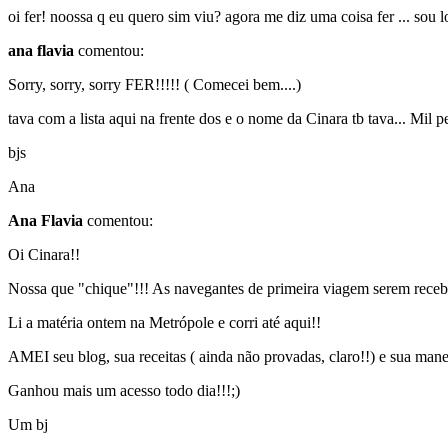
oi fer! noossa q eu quero sim viu? agora me diz uma coisa fer ... sou lo
ana flavia
comentou:
Sorry, sorry, sorry FER!!!!! ( Comecei bem....)
tava com a lista aqui na frente dos e o nome da Cinara tb tava... Mil pe
bjs
Ana
Ana Flavia
comentou:
Oi Cinara!!
Nossa que "chique"!!! As navegantes de primeira viagem serem recebi
Li a matéria ontem na Metrópole e corri até aqui!!
AMEI seu blog, sua receitas ( ainda não provadas, claro!!) e sua mane
Ganhou mais um acesso todo dia!!!;)
Um bj