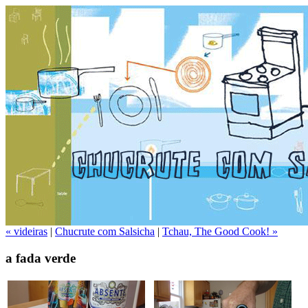
« videiras
|
Chucrute com Salsicha
|
Tchau, The Good Cook! »
a fada verde