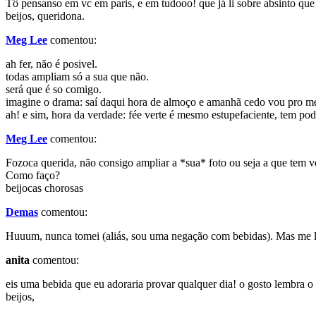
Tô pensanso em vc em paris, e em tudooo! que já li sobre absinto que 
beijos, queridona.
Meg Lee
comentou:
ah fer, não é posivel.
todas ampliam só a sua que não.
será que é so comigo.
imagine o drama: saí daqui hora de almoço e amanhã cedo vou pro mé
ah! e sim, hora da verdade: fée verte é mesmo estupefaciente, tem po
Meg Lee
comentou:
Fozoca querida, não consigo ampliar a *sua* foto ou seja a que tem vo
Como faço?
beijocas chorosas
Demas
comentou:
Huuum, nunca tomei (aliás, sou uma negação com bebidas). Mas me l
anita
comentou:
eis uma bebida que eu adoraria provar qualquer dia! o gosto lembra o q
beijos,